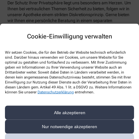
Der Schutz Ihrer Privatsphäre liegt uns besonders am Herzen. Um
Ihnen bei vertraulichen Themen Sicherheit zu bieten, folgen wir in
unserer Apotheke einem strikten Diskretionsprinzip. Gerne bieten
wir Ihnen eine persönliche Beratung in einem separaten
Beratungsraum an.
Cookie-Einwilligung verwalten
Wir setzen Cookies, die für den Betrieb der Website technisch erforderlich
sind. Darüber hinaus verwenden wir Cookies, um unsere Website für Sie
optimal zu gestalten und fortlaufend zu verbessern. Mit Ihrer Zustimmung
geben wir Informationen zu Ihrer Verwendung unserer Website auch an
Kontakt
Drittanbieter weiter. Soweit dabei Daten in Ländern verarbeitet werden, in
denen kein angemessenes Datenschutzniveau besteht, stimmen Sie mit Ihrer
Einwilligung zur Nutzung dieser Dienste auch der Verarbeitung Ihrer Daten in
Bahnhof Apotheke
diesen Ländern gem. Artikel 49 Abs. 1 lit. a DSGVO zu. Weitere Informationen
können Sie unserer
Datenschutzerklärung
entnehmen.
Bahnhofstraße 26a
,
53783
Eitorf
022436177
Alle akzeptieren
022436382
info@bahnhof-apotheke-eitorf.de
Nur notwendige akzeptieren